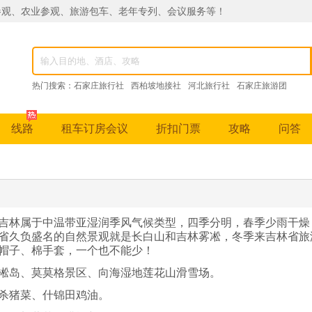
参观、农业参观、
旅游包车、老年专列、
会议服务等！
热门搜索：
石家庄旅行社
西柏坡地接社
河北旅行社
石家庄旅游团
石家庄地接社
西柏坡地接旅行社
石家庄地接旅行社
线路
租车订房会议
折扣门票
攻略
问答
吉林属于中温带亚湿润季风气候类型，四季分明，春季少雨干燥
省久负盛名的自然景观就是长白山和吉林雾凇，冬季来吉林省旅
帽子、棉手套，一个也不能少！
凇岛、莫莫格景区、向海湿地莲花山滑雪场。
杀猪菜、什锦田鸡油。