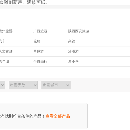
绘雕刻葫芦、满族剪纸。
贵州旅游
广西旅游
陕西西安旅游
四川旅游
上海旅游
重庆旅游
汽车
轮船
高铁
江苏旅游
甘肃旅游
安徽旅游
人文古迹
草原游
沙漠游
湖南张家界旅游
吉林旅游
新疆旅游
古镇游
城市观光
戏雪游
江西旅游
青海旅游
西藏旅游
老年团
半自由行
夏令营
自由行
没有找到符合条件的产品！
查看全部产品