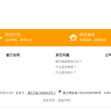
阳光行程
阳光服务
品质护航，透明公开
专属客服，快速响应
签订合同
其它问题
公
能不能脱团自己玩？
什么是自助游？
什么是自由人？
EB01293 备案号：
冀ICP备14008643号-2
​​​​
冀公网安备13010202003986号
本网
技术支持：
思途CMS