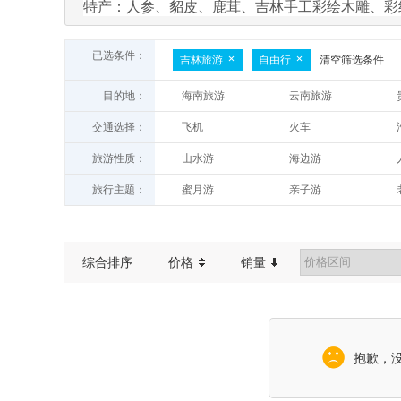
特产：人参、貂皮、鹿茸、吉林手工彩绘木雕、彩
已选条件：
吉林旅游
自由行
清空筛选条件
目的地：
海南旅游
云南旅游
浙江旅游
福建厦门旅游
交通选择：
飞机
火车
宁夏旅游
湖北旅游
旅游性质：
山水游
海边游
黑龙江旅游
内蒙古旅游
红色地接
游玩娱乐
辽宁大连旅游
广东旅游
旅行主题：
蜜月游
亲子游
赏花游
红色旅游
休闲游
综合排序
价格
销量
抱歉，