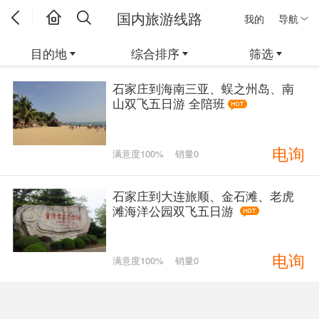
国内旅游线路
我的
导航
目的地
综合排序
筛选
石家庄到海南三亚、蜈之州岛、南
山双飞五日游 全陪班
电询
满意度100%
销量0
石家庄到大连旅顺、金石滩、老虎
滩海洋公园双飞五日游
电询
满意度100%
销量0