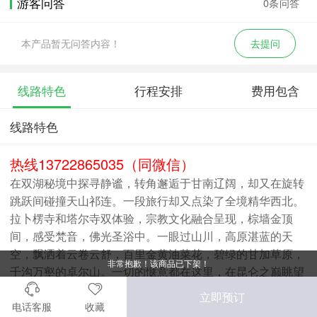
游客问答
0条问答
本产品暂无问答内容！
去提问
线路特色
行程安排
费用包含
线路特色
热线13722865035（同微信）
在双湖秘境中探寻静谧，转角邂逅于甘南辽阔，却又在旋转
跳跃间碰撞天山祁连。一段旅行却又点染了全境精华西北。
拉卜楞寺和塔尔寺双体验，宗教文化融合呈现，棕墙金顶
间，感受梵音，佛光圣浴中。一眼过山川，高原湛蓝的天
空，飘洒着云卷云舒，百里金黄油菜花，碧绿的甘加草原，
非常抱歉！该商品已下架！
千沟万壑的卓尔山。一切的惬意都在这里，在昆仑之巅眺望
七彩经幡，在天空之镜佛遇嘹亮梵音，在青海湖畔彩绘高原
立即预订
画卷，行云流水，我在醉情大西北等候你不期的遇见。
电话客服
收藏