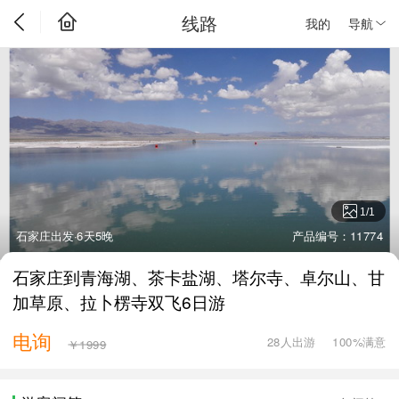
线路
我的
导航
1
/
1
石家庄出发·6天5晚
产品编号：11774
石家庄到青海湖、茶卡盐湖、塔尔寺、卓尔山、甘
加草原、拉卜楞寺双飞6日游
电询
28人出游
100%满意
￥1999